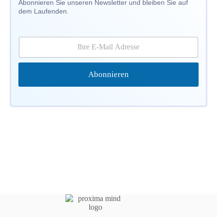
Abonnieren Sie unseren Newsletter und bleiben Sie auf
dem Laufenden.
E
-
M
a
Abonnieren
i
l
*